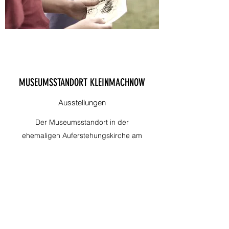
MUSEUMSSTANDORT KLEINMACHNOW
Ausstellungen
Der Museumsstandort in der
ehemaligen Auferstehungskirche am
Jägerstieg 2 ist noch in Planung.
Perspektivisch sind dort jedoch
ständige und wechselnde Ausstellungen
geplant, an denen sich auch die
Aktionsgruppe Stolpersteine für
Kleinmachnow beteiligen wird - nicht
zuletzt auch deshalb, weil dieses